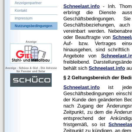
Anzeigenpartner
Schneelast.info
- Inh. Thoma
Kontakt
erbringt die Dienste aus
Geschäftsbedingungen. S
Impressum
Geschäftsbeziehungen, auch
Nutzungsbedingungen
vereinbart werden. Nebenabre
oder Beauftragte von
Schneela
Anzeige
Auf- bzw. Vertrages einsc
hinausgehen, sind schriftlic
Angebote von
Schneelast.i
freibleibend. Darstellungsän
behält sich
Schneelast.info
aus
Anzeige - Schüco & Giel - Die Adresse
für Fenster und Solar
§ 2 Geltungsbereich der Bed
Schneelast.info
ist jederz
Geschäftsbedingungen einschli
der Kunde den geänderten Bed
nach Zugang der Änderungsmi
Zeitpunkt, zu dem die Änderun
entsprechend der Ankündi
fristgemäß, so ist
Schneelas
Zeitpunkt zu kündigen, an dem 