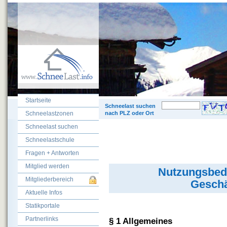
Startseite
© 200
Schneelast suchen
Schneelastzonen
nach PLZ oder Ort
Schneelast suchen
Schneelastschule
Fragen + Antworten
Mitglied werden
Nutzungsbed
Mitgliederbereich
Geschä
Aktuelle Infos
Statikportale
Partnerlinks
§ 1 Allgemeines