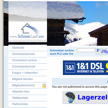
Startseite
© 200
Schneelast suchen
Schneelastzonen
nach PLZ oder Ort
Schneelast suchen
Schneelastschule
Fragen + Antworten
Mitglied werden
Mitgliederbereich
You are not authorized to access this page.
Aktuelle Infos
Statikportale
Partnerlinks