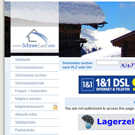
Startseite
© 200
Schneelast suchen
Schneelastzonen
nach PLZ oder Ort
Schneelast suchen
Schneelastschule
Fragen + Antworten
Mitglied werden
Mitgliederbereich
You are not authorized to access this page.
Aktuelle Infos
Statikportale
Partnerlinks