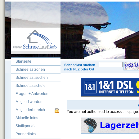
Startseite
© 200
Schneelast suchen
Schneelastzonen
nach PLZ oder Ort
Schneelast suchen
Schneelastschule
Fragen + Antworten
Mitglied werden
Mitgliederbereich
You are not authorized to access this page.
Aktuelle Infos
Statikportale
Partnerlinks